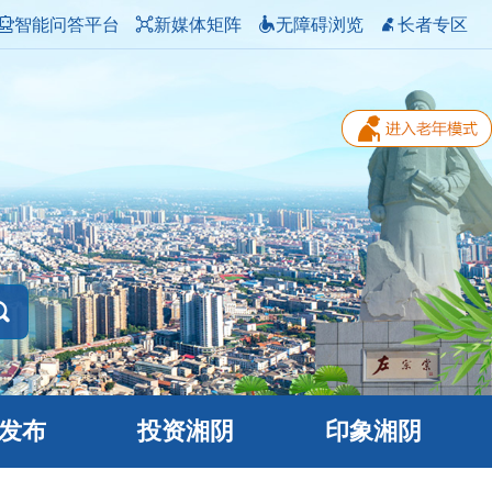
智能问答平台
新媒体矩阵
无障碍浏览
长者专区
发布
投资湘阴
印象湘阴