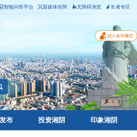
智能问答平台
新媒体矩阵
无障碍浏览
长者专区
发布
投资湘阴
印象湘阴