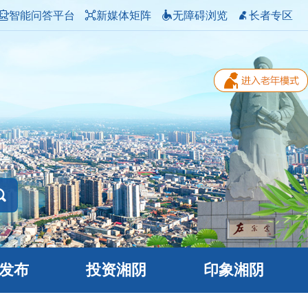
智能问答平台
新媒体矩阵
无障碍浏览
长者专区
发布
投资湘阴
印象湘阴