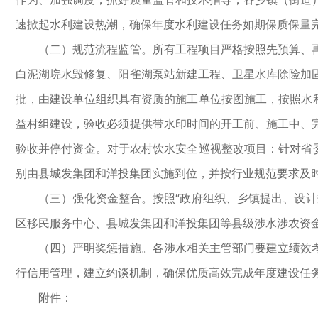
速掀起水利建设热潮，确保年度水利建设任务如期保质保量
（二）规范流程监管。所有工程项目严格按照先预算、再
白泥湖垸水毁修复、阳雀湖泵站新建工程、卫星水库除险加
批，由建设单位组织具有资质的施工单位按图施工，按照水
益村组建设，验收必须提供带水印时间的开工前、施工中、
验收并停付资金。对于农村饮水安全巡视整改项目：针对省
别由县城发集团和洋投集团实施到位，并按行业规范要求及时
（三）强化资金整合。按照“政府组织、乡镇提出、设计规
区移民服务中心、县城发集团和洋投集团等县级涉水涉农资金2
（四）严明奖惩措施。各涉水相关主管部门要建立绩效考
行信用管理，建立约谈机制，确保优质高效完成年度建设任
附件：