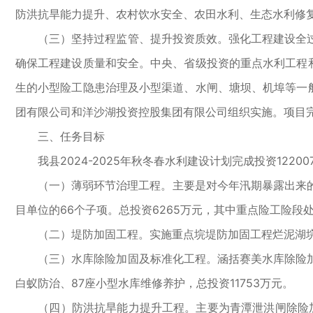
防洪抗旱能力提升、农村饮水安全、农田水利、生态水利修
（三）坚持过程监管、提升投资质效。强化工程建设全过
确保工程建设质量和安全。中央、省级投资的重点水利工程
生的小型险工隐患治理及小型渠道、水闸、塘坝、机埠等一
团有限公司和洋沙湖投资控股集团有限公司组织实施。项目
三、任务目标
我县2024-2025年秋冬春水利建设计划完成投资1220
（一）薄弱环节治理工程。主要是对今年汛期暴露出来的险
目单位的66个子项。总投资6265万元，其中重点险工险段处
（二）堤防加固工程。实施重点垸堤防加固工程烂泥湖垸（
（三）水库除险加固及标准化工程。涵括赛美水库除险加固工
白蚁防治、87座小型水库维修养护，总投资11753万元。
（四）防洪抗旱能力提升工程。主要为青潭泄洪闸除险加固