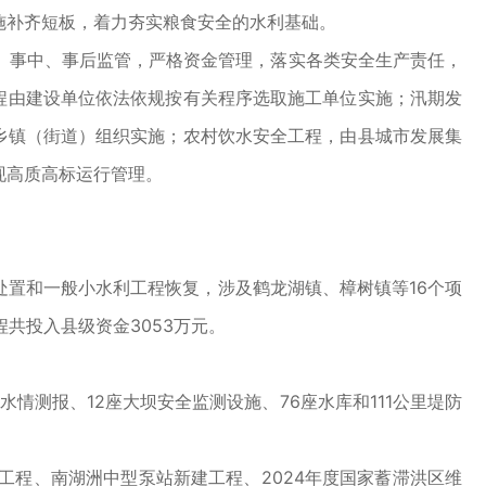
施补齐短板，着力夯实粮食安全的水利基础。
事中、事后监管，严格资金管理，落实各类安全生产责任，
程由建设单位依法依规按有关程序选取施工单位实施；汛期发
乡镇（街道）组织实施；农村饮水安全工程，由县城市发展集
现高质高标运行管理。
置和一般小水利工程恢复，涉及鹤龙湖镇、樟树镇等16个项
程共投入县级资金3053万元。
测报、12座大坝安全监测设施、76座水库和111公里堤防
程、南湖洲中型泵站新建工程、2024年度国家蓄滞洪区维