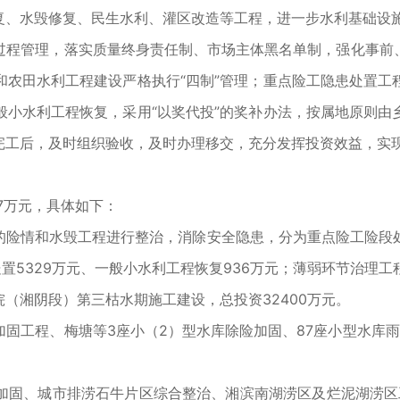
复、水毁修复、民生水利、灌区改造等工程，进一步水利基础设
程管理，落实质量终身责任制、市场主体黑名单制，强化事前、
和农田水利工程建设严格执行“四制”管理；重点险工隐患处置工
般小水利工程恢复，采用“以奖代投”的奖补办法，按属地原则由
完工后，及时组织验收，及时办理移交，充分发挥投资效益，实
07万元，具体如下：
情和水毁工程进行整治，消除安全隐患，分为重点险工险段处
置5329万元、一般小水利工程恢复936万元；薄弱环节治理工
湘阴段）第三枯水期施工建设，总投资32400万元。
程、梅塘等3座小（2）型水库除险加固、87座小型水库雨水情
、城市排涝石牛片区综合整治、湘滨南湖涝区及烂泥湖涝区工