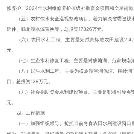
修养护、2024年水利维修养护省级补助资金项目和文星街道
（五）农村饮水安全巡视整改项目。着力解决省委巡视湘阴
延伸、鹤龙湖水源置换等，总投资17326万元。
（六）农田水利工程。主要是完成高标准农田建设2.4万亩
元。
（七）生态水利修复工程。主要是对酬塘湖、范家坝南湖南
（八）民生水利工程。主要为横岭湖河湖保洁、横岭湖下
目，总投资128万元。
（九）社会捐助资金水利建设项目。主要是积极引导乡贤乡
元。
四、工作措施
（一）加强组织领导。抢抓当前冬春农田水利建设窗口期
作为、加强调度，抓好质量监管和技术指导；各乡镇（街道