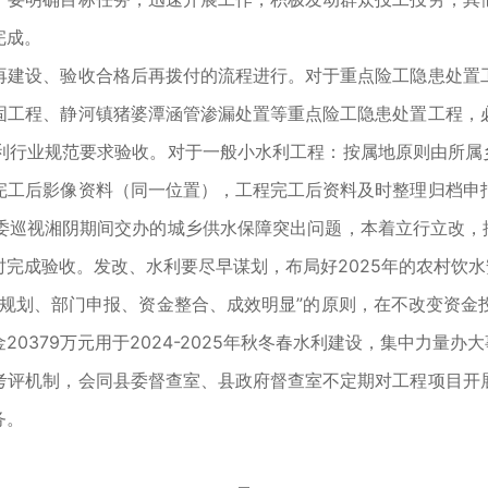
完成。
建设、验收合格后再拨付的流程进行。对于重点险工隐患处置工
固工程、静河镇猪婆潭涵管渗漏处置等重点险工隐患处置工程，
利行业规范要求验收。对于一般小水利工程：按属地原则由所属乡
完工后影像资料（同一位置），工程完工后资料及时整理归档申
委巡视湘阴期间交办的城乡供水保障突出问题，本着立行立改，按
完成验收。发改、水利要尽早谋划，布局好2025年的农村饮
划、部门申报、资金整合、成效明显”的原则，在不改变资金
0379万元用于2024-2025年秋冬春水利建设，集中力量
评机制，会同县委督查室、县政府督查室不定期对工程项目开展
务。