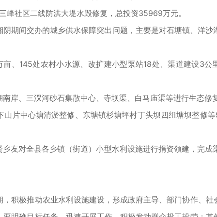
三峰社区二线防洪大堤水毁修复，总投资35969万元。
期间交办的城乡供水保障突出问题，主要是对石塘镇、洋沙湖
、145处农村小水源、改扩建小型泵站18处、渠道建设3公里
岸、三汊河砂石集散中心、寺坝渠、白马庙渠等进行生态修复综
山片中心塘清淤整修、东塘镇杉塘坪村丁头坝四组塘坝整修等9
友对全县各乡镇（街道）小型水利设施进行捐资领建，完成渠道塘
，积极推动农业水利设施建设，形成政府主导、部门协作、社会
）要明确目标任务，迅速开展工作，积极发动群众投工投劳；其