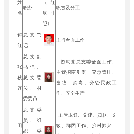
姓
（红
职务
职责及分工
名
底寸
照）
钟
总支书
主持全面工作
红
记
总支副
协助党总支委全面工作、
张
书记、
主管招商引资、应急管理、
秋
总支委
畜牧、禁毒、分管民政工
连
员、村
作、安全生产
委委员
总支委
主管卫健、党建、妇联、文
员、组
田
教、群团工作、乡村振兴、
织委