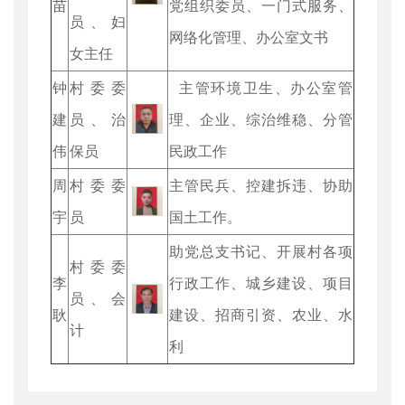
苗
党组织委员、一门式服务、
员、妇
网络化管理、办公室文书
女主任
钟
村委委
主管环境卫生、办公室管
建
员、治
理、企业、综治维稳、分管
伟
保员
民政工作
周
村委委
主管民兵、控建拆违、协助
宇
员
国土工作。
助党总支书记、开展村各项
村委委
李
行政工作、城乡建设、项目
员、会
耿
建设、招商引资、农业、水
计
利