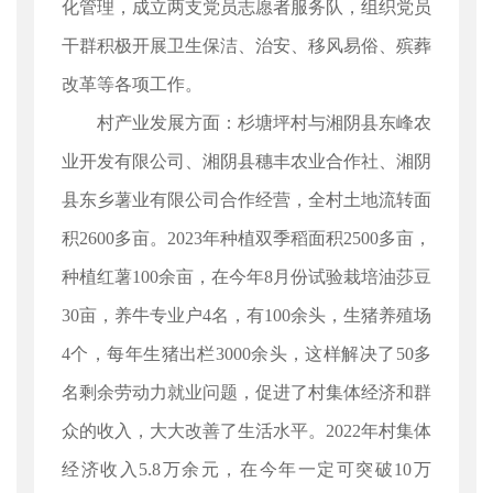
化管理，成立两支党员志愿者服务队，组织党员
干群积极开展卫生保洁、治安、移风易俗、殡葬
改革等各项工作。
村产业发展方面：杉塘坪村与湘阴县东峰农
业开发有限公司、湘阴县穗丰农业合作社、湘阴
县东乡薯业有限公司合作经营，全村土地流转面
积2600多亩。2023年种植双季稻面积2500多亩，
种植红薯100余亩，在今年8月份试验栽培油莎豆
30亩，养牛专业户4名，有100余头，生猪养殖场
4个，每年生猪出栏3000余头，这样解决了50多
名剩余劳动力就业问题，促进了村集体经济和群
众的收入，大大改善了生活水平。2022年村集体
经济收入5.8万余元，在今年一定可突破10万