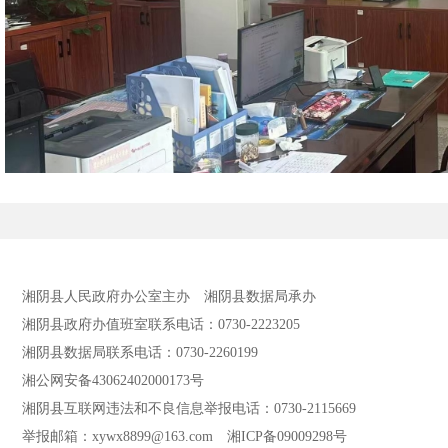
便民服务中心：
湘阴县人民政府办公室主办
湘阴县数据局承办
地址：湘阴县东塘镇政府旁
湘阴县政府办值班室联系电话：0730-2223205
（三）公开时限
湘阴县数据局联系电话：0730-2260199
湘公网安备43062402000173号
属于主动公开范围的政府信息，自该政府信息形成或者变更之
湘阴县互联网违法和不良信息举报电话：0730-2115669
对政府信息公开的期限另有规定的，从其规定。
举报邮箱：xywx8899@163.com
湘ICP备09009298号