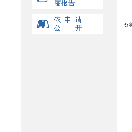
度报告
依 申 请
务
公 开