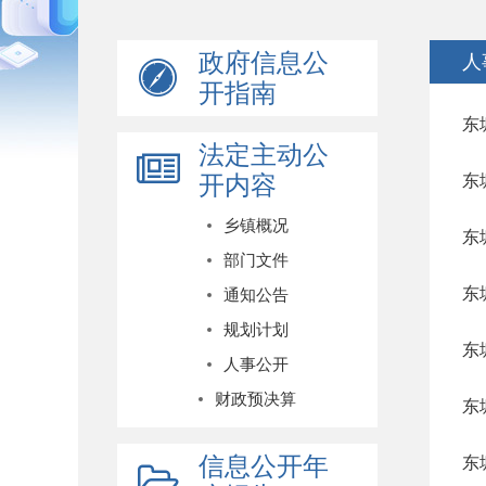
政府信息公
人
开指南
东
法定主动公
开内容
东
乡镇概况
东
部门文件
东
通知公告
规划计划
东
人事公开
财政预决算
东
信息公开年
东