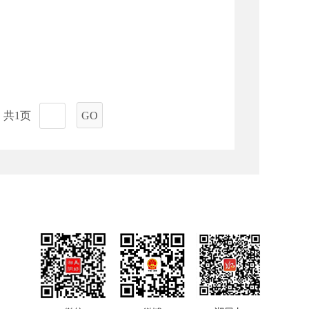
共1页
GO