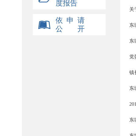
度报告
关
依 申 请
东
公 开
东
党
镇
东
2
东
东