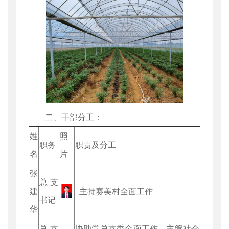
二、干部分工：
姓
照
职务
职责及分工
名
片
张
总支
建
主持赛美村全面工作
书记
华
总支
协助党总支委全面工作、主管社会