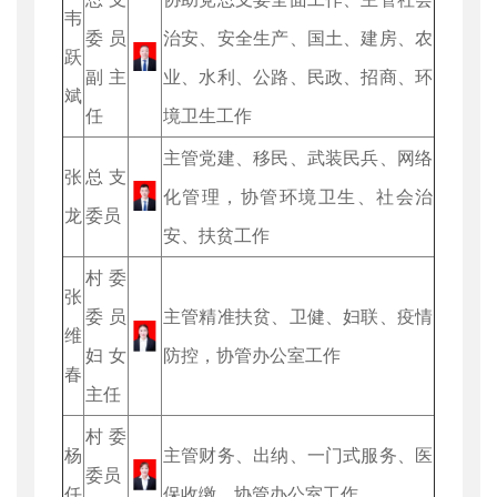
韦
委员
治安、安全生产、国土、建房、农
跃
副主
业、水利、公路、民政、招商、环
斌
任
境卫生工作
主管党建、移民、武装民兵、网络
张
总支
化管理，协管环境卫生、社会治
龙
委员
安、扶贫工作
村委
张
委员
主管精准扶贫、卫健、妇联、疫情
维
妇女
防控，协管办公室工作
春
主任
村委
杨
主管财务、出纳、一门式服务、医
委员
任
保收缴，协管办公室工作