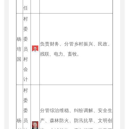
任
村
委
杨
委
负责财务、分管乡村振兴、民政、
培
员
残联、电力、畜牧。
国
村
会
计
村
委
委
分管综治维稳、纠纷调解、安全生
杨
员
产、森林防火、防汛抗旱、文明创