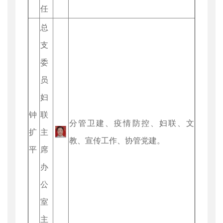
任
总
支
委
员
妇
钟
联
分管卫建、疫情防控、妇联、文
扩
主
教、宣传工作、协管党建。
平
席
办
公
室
主