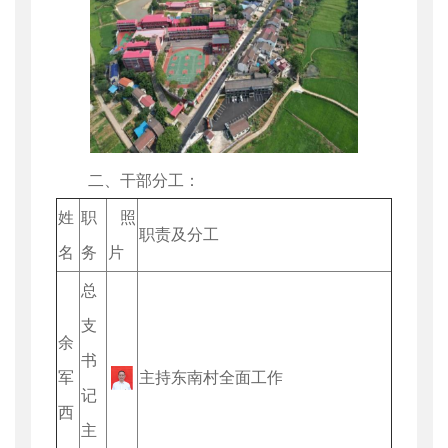
二、干部分工：
姓
职
照
职责及分工
名
务
片
总
支
余
书
军
主持东南村全面工作
记
西
主