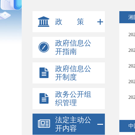
湘
政 策
2
政府信息公
开指南
2
2
政府信息公
开制度
2
政务公开组
2
织管理
法定主动公
中
开内容