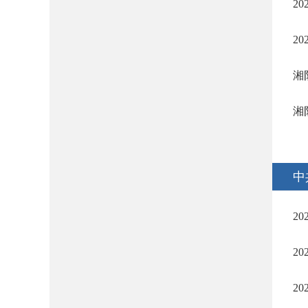
2
2
湘
湘
中
2
2
2